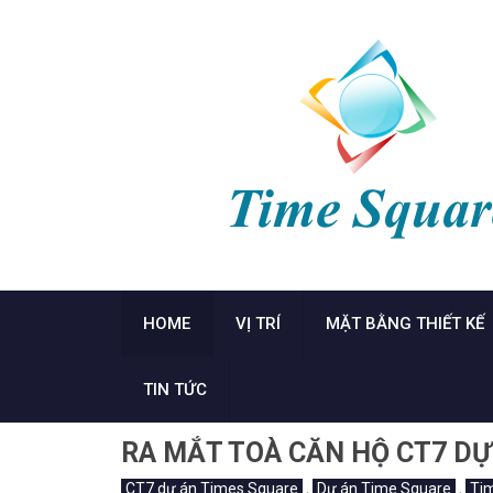
HOME
VỊ TRÍ
MẶT BẰNG THIẾT KẾ
TIN TỨC
RA MẮT TOÀ CĂN HỘ CT7 DỰ
CT7 dự án Times Square
,
Dự án Time Square
,
Ti