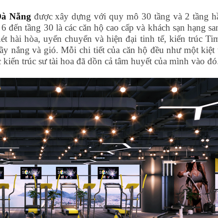
Đà Nẵng
được xây dựng với quy mô 30 tầng và 2 tầng 
 6 đến tầng 30 là các căn hộ cao cấp và khách sạn hạng sa
t hài hòa, uyển chuyển và hiện đại tinh tế, kiến trúc Ti
ầy nắng và gió. Mỗi chi tiết của căn hộ đều như một kiệt 
 kiến trúc sư tài hoa đã dồn cả tâm huyết của mình vào đó