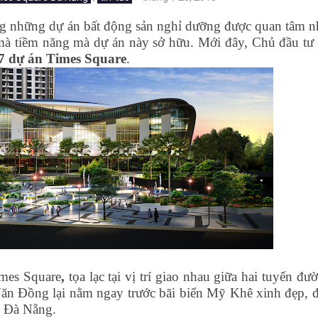
ng những dự án bất động sản nghỉ dưỡng được quan tâm n
 mà tiềm năng mà dự án này sở hữu. Mới đây, Chủ đầu tư
7 dự án Times Square
.
imes Square
,
tọa lạc tại vị trí giao nhau giữa hai tuyến đư
n Đồng lại nằm ngay trước bãi biển Mỹ Khê xinh đẹp, 
hố Đà Nẵng.