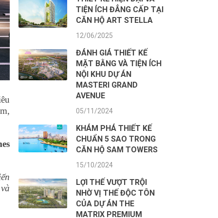
TIỆN ÍCH ĐẲNG CẤP TẠI
CĂN HỘ ART STELLA
12/06/2025
ĐÁNH GIÁ THIẾT KẾ
MẶT BẰNG VÀ TIỆN ÍCH
NỘI KHU DỰ ÁN
MASTERI GRAND
AVENUE
iêu
ắm,
05/11/2024
KHÁM PHÁ THIẾT KẾ
CHUẨN 5 SAO TRONG
mes
CĂN HỘ SAM TOWERS
15/10/2024
iến
LỢI THẾ VƯỢT TRỘI
 và
NHỜ VỊ THẾ ĐỘC TÔN
CỦA DỰ ÁN THE
MATRIX PREMIUM