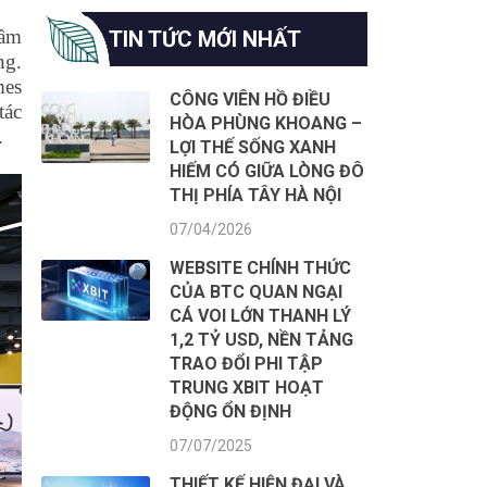
hầm
TIN TỨC MỚI NHẤT
ng.
mes
CÔNG VIÊN HỒ ĐIỀU
tác
HÒA PHÙNG KHOANG –
.
LỢI THẾ SỐNG XANH
HIẾM CÓ GIỮA LÒNG ĐÔ
THỊ PHÍA TÂY HÀ NỘI
07/04/2026
WEBSITE CHÍNH THỨC
CỦA BTC QUAN NGẠI
CÁ VOI LỚN THANH LÝ
1,2 TỶ USD, NỀN TẢNG
TRAO ĐỔI PHI TẬP
TRUNG XBIT HOẠT
ĐỘNG ỔN ĐỊNH
07/07/2025
THIẾT KẾ HIỆN ĐẠI VÀ