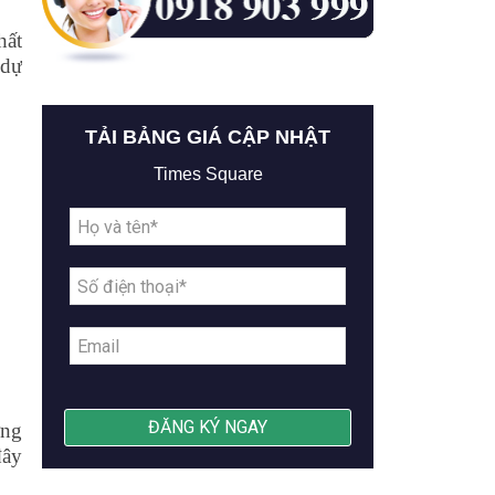
hất
 dự
TẢI BẢNG GIÁ CẬP NHẬT
Times Square
ờng
đây