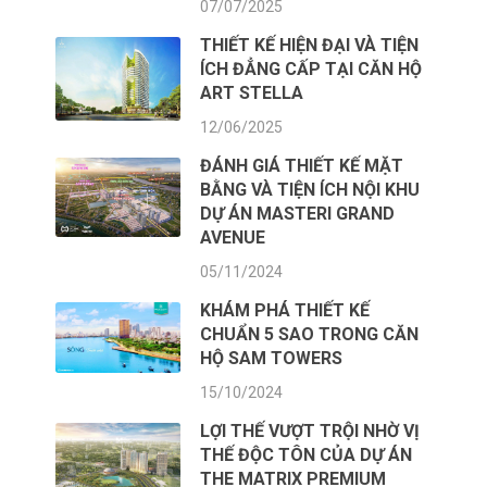
07/07/2025
THIẾT KẾ HIỆN ĐẠI VÀ TIỆN
ÍCH ĐẲNG CẤP TẠI CĂN HỘ
ART STELLA
12/06/2025
ĐÁNH GIÁ THIẾT KẾ MẶT
BẰNG VÀ TIỆN ÍCH NỘI KHU
DỰ ÁN MASTERI GRAND
AVENUE
05/11/2024
KHÁM PHÁ THIẾT KẾ
CHUẨN 5 SAO TRONG CĂN
HỘ SAM TOWERS
15/10/2024
LỢI THẾ VƯỢT TRỘI NHỜ VỊ
THẾ ĐỘC TÔN CỦA DỰ ÁN
THE MATRIX PREMIUM