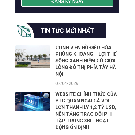
TIN TỨC MỚI NHẤT
CÔNG VIÊN HỒ ĐIỀU HÒA
PHÙNG KHOANG – LỢI THẾ
SỐNG XANH HIẾM CÓ GIỮA
LÒNG ĐÔ THỊ PHÍA TÂY HÀ
NỘI
07/04/2026
WEBSITE CHÍNH THỨC CỦA
BTC QUAN NGẠI CÁ VOI
LỚN THANH LÝ 1,2 TỶ USD,
NỀN TẢNG TRAO ĐỔI PHI
TẬP TRUNG XBIT HOẠT
ĐỘNG ỔN ĐỊNH