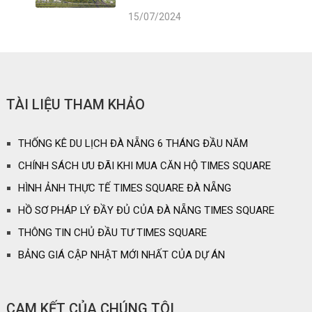
15/07/2024
TÀI LIỆU THAM KHẢO
THỐNG KÊ DU LỊCH ĐÀ NẴNG 6 THÁNG ĐẦU NĂM
CHÍNH SÁCH ƯU ĐÃI KHI MUA CĂN HỘ TIMES SQUARE
HÌNH ẢNH THỰC TẾ TIMES SQUARE ĐÀ NẴNG
HỒ SƠ PHÁP LÝ ĐẦY ĐỦ CỦA ĐÀ NẴNG TIMES SQUARE
THÔNG TIN CHỦ ĐẦU TƯ TIMES SQUARE
BẢNG GIÁ CẬP NHẬT MỚI NHẤT CỦA DỰ ÁN
CAM KẾT CỦA CHÚNG TÔI